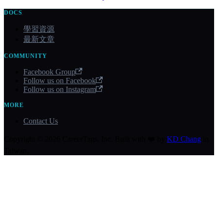
DOCS
學習資源
最新文章
COMMUNITY
Facebook Group
Follow us on Facebook
Follow us on Instagram
MORE
Contact Us
Copyright © 2026 CareerTags, Inc. Built with ❤️ by
KD Chang
in
Taiwan.