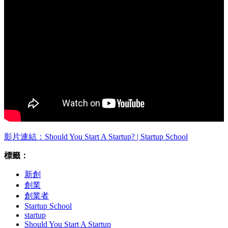
影片連結：Should You Start A Startup? | Startup School
標籤：
新創
創業
創業者
Startup School
startup
Should You Start A Startup