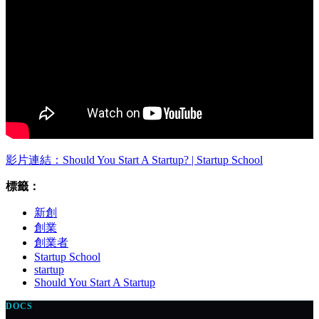
影片連結：Should You Start A Startup? | Startup School
標籤：
新創
創業
創業者
Startup School
startup
Should You Start A Startup
DOCS