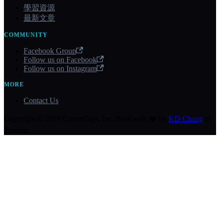
學習資源
最新文章
COMMUNITY
Facebook Group
Follow us on Facebook
Follow us on Instagram
MORE
Contact Us
Copyright © 2026 CareerTags, Inc. Built with ❤️ by
KD Chang
in
Taiwan.