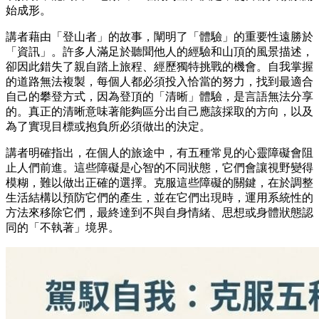
始成形。
講者藉由「登山者」的故事，闡明了「體驗」的重要性遠勝於
「資訊」。許多人滿足於聽聞他人的經驗和山頂的風景描述，
卻因此錯失了親自踏上旅程、經歷獨特挑戰的機會。自我掌握
的道路無法複製，每個人都必須投入恰當的努力，找到最適合
自己的攀登方式，因為登頂的「清晰」體驗，是言語無法分享
的。真正的清晰意味著能夠區分出自己應該採取的方向，以及
為了實現目標或抱負所必須做出的決定。
講者明確指出，在個人的旅途中，有五種常見的心靈障礙會阻
止人們前進。這些障礙是心智的不同狀態，它們會讓視野變得
模糊，難以做出正確的選擇。克服這些障礙的關鍵，在於調整
生活結構以預防它們的產生，並在它們出現時，運用系統性的
方法來移除它們，最終達到不與自身情緒、思想或身體狀態認
同的「不執著」境界。